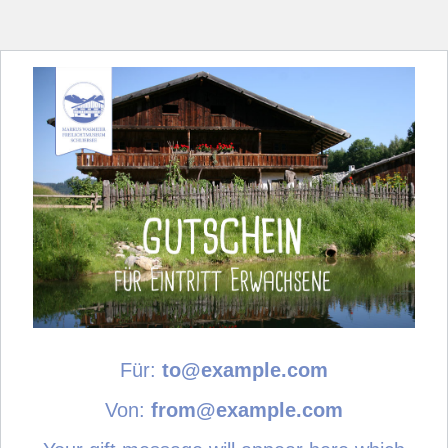
g
Für:
to@example.com
Von:
from@example.com