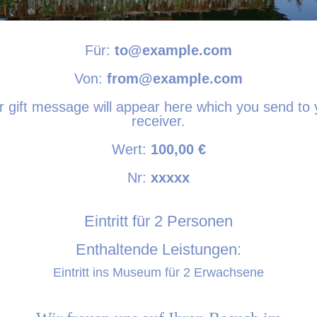
g
Für:
to@example.com
Von:
from@example.com
r gift message will appear here which you send to 
receiver.
Wert:
100,00
€
Nr:
xxxxx
g
Eintritt für 2 Personen
Enthaltende Leistungen:
Eintritt ins Museum für 2 Erwachsene
g
g