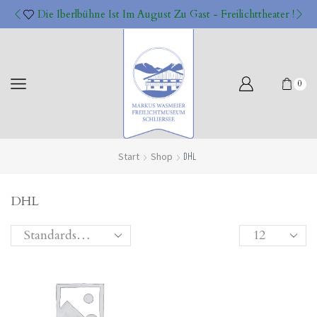
Die Iberlbühne Ist Im August Zu Gast - Freilichttheater !
0
Start
Shop
DHL
DHL
Products
per
page