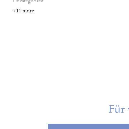
Uncategorized
+11 more
FREE SHIPPING
HURRY UP!!!
SHOP SKINNY JEANS
Für 