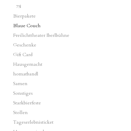
75l
Bierpakete
Blaue Couch
Freilichttheater Iberlbühne
Geschenke
Gift Card
Hausgemacht
homatbandl
Samen
Sonstiges
Starkbierfeste
Stollen
Tageserlebnisticket