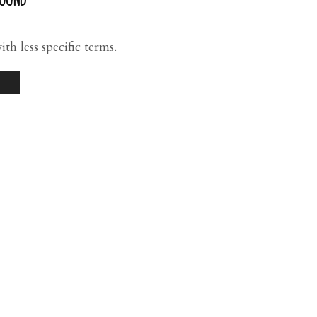
FOUND
th less specific terms.