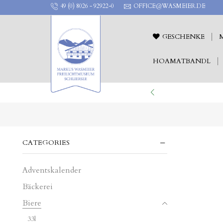
49 (0) 8026 - 92922-0
OFFICE@WASMEIER.DE
GESCHENKE
HOAMATBANDL
ILICHTTHEATER !
CATEGORIES
Adventskalender
Bäckerei
Biere
33l