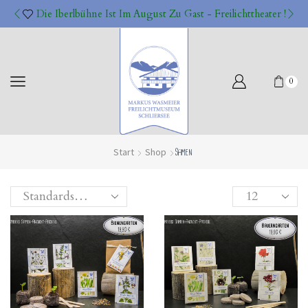
Die Iberlbühne Ist Im August Zu Gast - Freilichttheater !
0
Start
Shop
Samen
Products
per
page