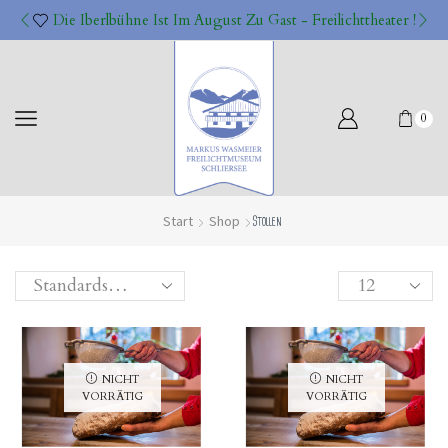
Die Iberlbühne Ist Im August Zu Gast - Freilichttheater !
0
Start
Shop
Stollen
Products
per
page
NICHT
NICHT
VORRÄTIG
VORRÄTIG