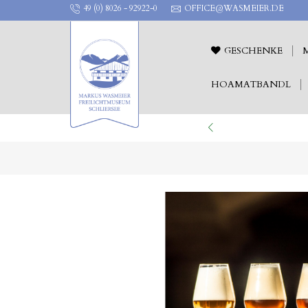
49 (0) 8026 - 92922-0
OFFICE@WASMEIER.DE
GESCHENKE
HOAMATBANDL
ILICHTTHEATER !