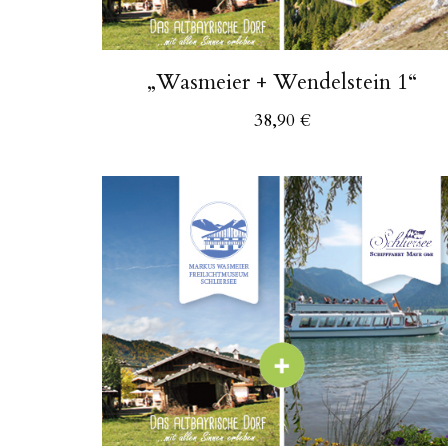
„Wasmeier + Wendelstein 1“
38,90
€