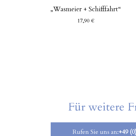
„Wasmeier + Schifffahrt“
17,90
€
Für weitere F
Rufen Sie uns an:
+49 (0