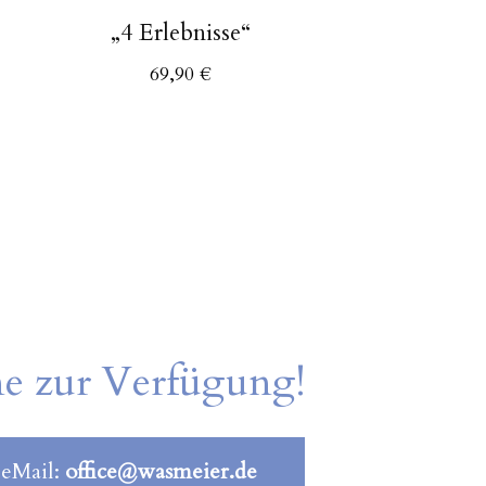
„4 Erlebnisse“
69,90
€
ne zur Verfügung!
 eMail:
office@wasmeier.de