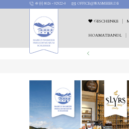
49 (0) 8026 - 92922-0
OFFICE@WASMEIER.DE
GESCHENKE
HOAMATBANDL
ILICHTTHEATER !