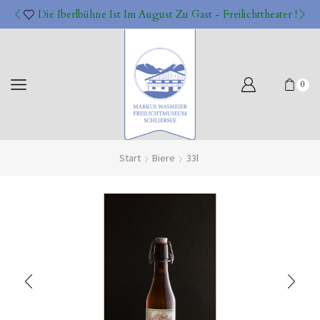
Die Iberlbühne Ist Im August Zu Gast - Freilichttheater !
0
Start
Biere
33l