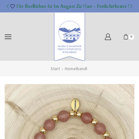
Die Iberlbühne Ist Im August Zu Gast - Freilichttheater !
0
Start
Homatbandl