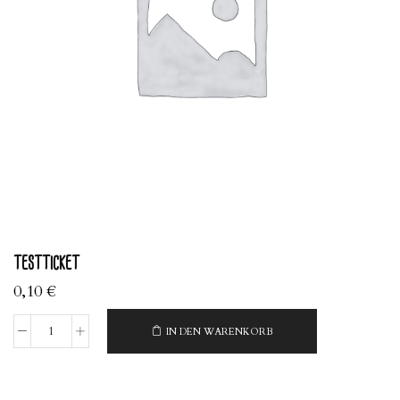
testticket
0,10
€
IN DEN WARENKORB
testticket
Menge