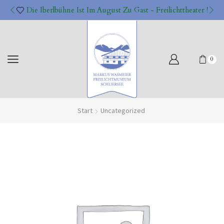
Die Iberlbühne Ist Im August Zu Gast - Freilichttheater !
0
Start
Uncategorized