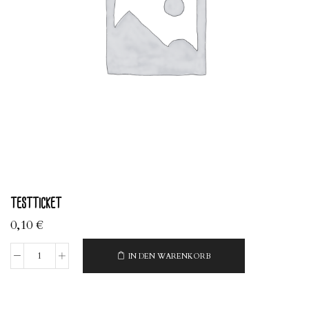
testticket
0,10
€
IN DEN WARENKORB
testticket
Menge