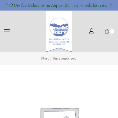
Die Iberlbühne Ist Im August Zu Gast - Freilichttheater !
0
Start
Uncategorized