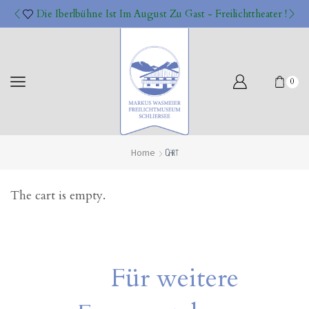
Die Iberlbühne Ist Im August Zu Gast - Freilichttheater !
0
Home
Cart
The cart is empty.
Für weitere