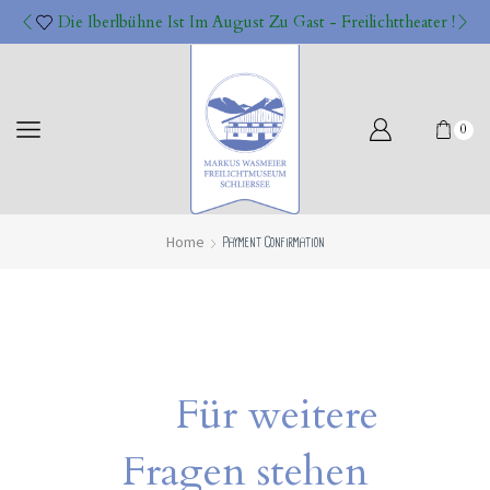
Die Iberlbühne Ist Im August Zu Gast - Freilichttheater !
0
Home
Payment Confirmation
Für weitere
Fragen stehen