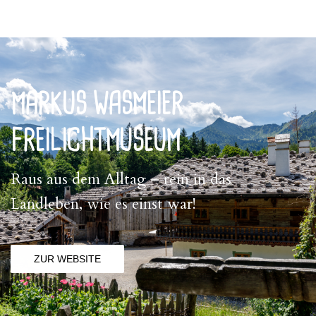
MARKUS WASMEIER
FREILICHTMUSEUM
Raus aus dem Alltag – rein in das
Landleben, wie es einst war!
ZUR WEBSITE