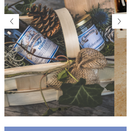
Museumsbiere
Wir haben für jeden
den passenden Vorrat
JETZT KAUFEN