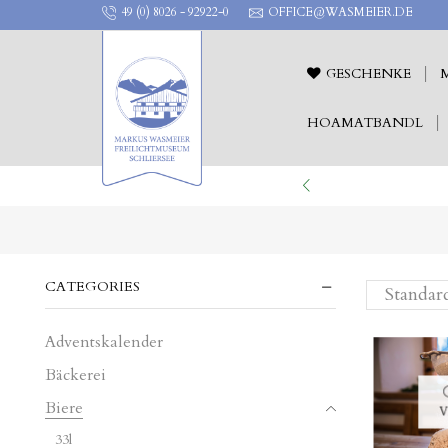
49 (0) 8026 - 92922-0
OFFICE@WASMEIER.DE
GESCHENKE
HOAMATBANDL
ILICHTTHEATER !
CATEGORIES
Adventskalender
Bäckerei
Biere
V
33l