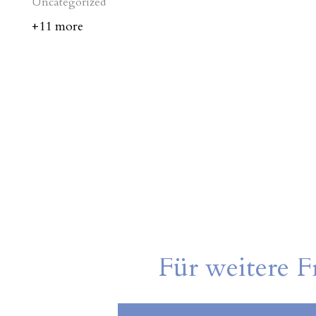
Uncategorized
+11 more
FREE SHIPPING
HURRY UP!!!
SHOP SKINNY JEANS
Für weitere F