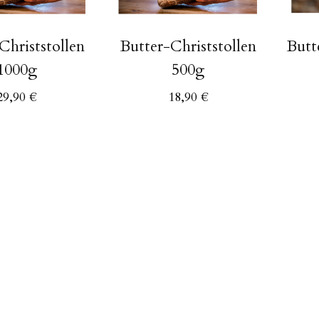
Christstollen
Butter-Christstollen
Butt
1000g
500g
29,90
€
18,90
€