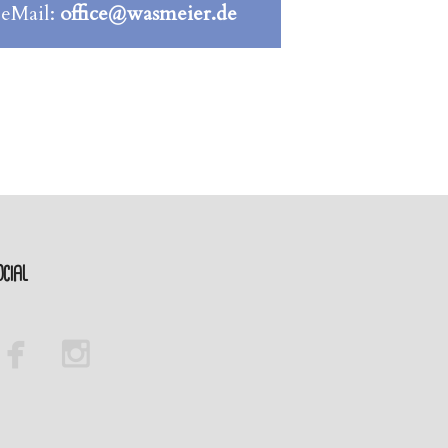
 eMail:
office@wasmeier.de
cial