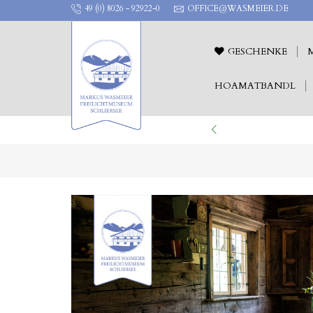
49 (0) 8026 - 92922-0
OFFICE@WASMEIER.DE
GESCHENKE
HOAMATBANDL
ILICHTTHEATER !