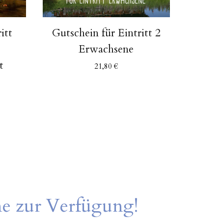
itt
Gutschein für Eintritt 2
Gutsc
Erwachsene
Fü
t
21,80
€
ne zur Verfügung!