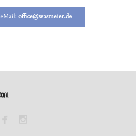
 eMail:
office@wasmeier.de
cial