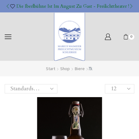
Die Iberlbühne Ist Im August Zu Gast - Freilichttheater !
0
Start
Shop
Biere
75l
Products
per
page