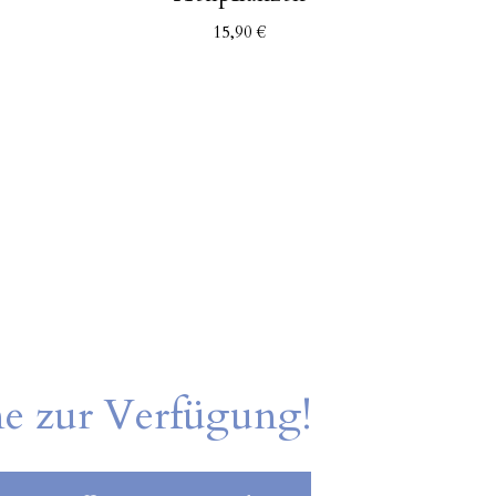
15,90
€
A
Ma
ne zur Verfügung!