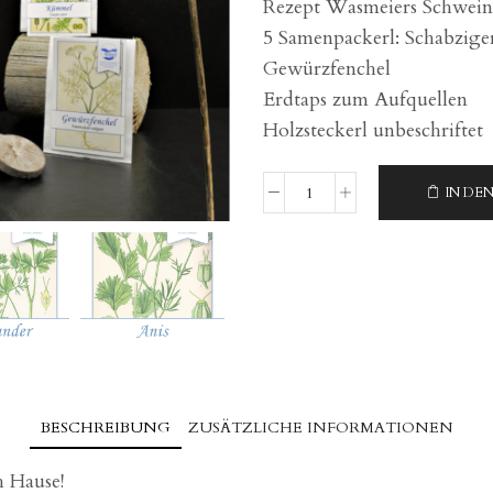
Rezept Wasmeiers Schwein
5 Samenpackerl: Schabzige
Gewürzfenchel
Erdtaps zum Aufquellen
Holzsteckerl unbeschriftet
IN DE
Anzucht
Packerl
Brotgewürze
Menge
BESCHREIBUNG
ZUSÄTZLICHE INFORMATIONEN
 Hause!