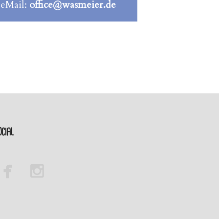
 eMail:
office@wasmeier.de
cial