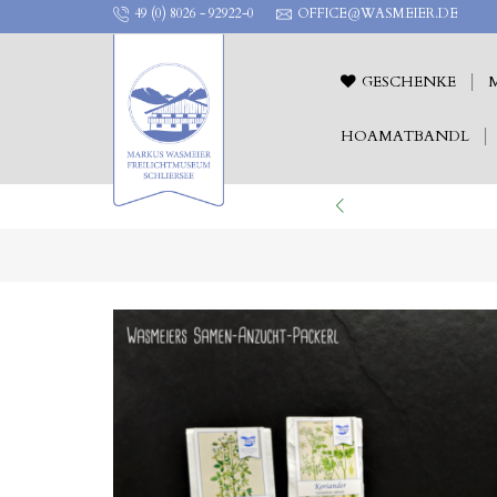
49 (0) 8026 - 92922-0
OFFICE@WASMEIER.DE
GESCHENKE
HOAMATBANDL
ILICHTTHEATER !