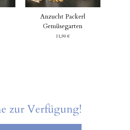
l
Anzucht Packerl
A
Gemüsegarten
11,90
€
ne zur Verfügung!