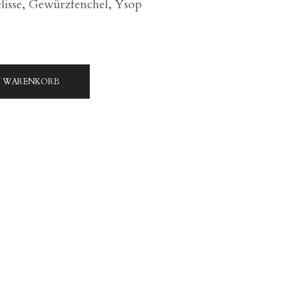
isse, Gewürzfenchel, Ysop
N WARENKORB