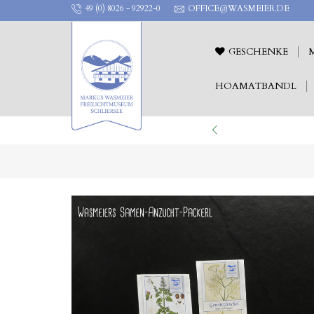
49 (0) 8026 - 92922-0
OFFICE@WASMEIER.DE
GESCHENKE
HOAMATBANDL
ILICHTTHEATER !