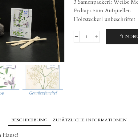
3 Samenpackerl: Weiße Mel
Erdtaps zum Aufquellen
Holzsteckerl unbeschriftet
IN DE
Anzucht
Packerl
Teekräuter
Menge
BESCHREIBUNG
ZUSÄTZLICHE INFORMATIONEN
 Hause!