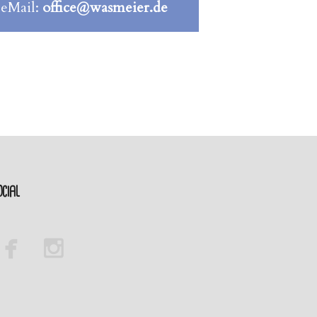
 eMail:
office@wasmeier.de
cial