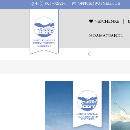
49 (0) 8026 - 92922-0
OFFICE@WASMEIER.DE
GESCHENKE
HOAMATBANDL
ILICHTTHEATER !