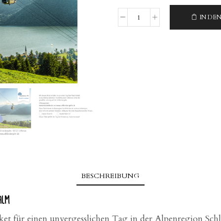
IN DE
Kombiticket
"Wasmeier
+
Schliersberg
Einzelfahrt"
Menge
BESCHREIBUNG
alm
cket für einen unvergesslichen Tag in der Alpenregion Schli