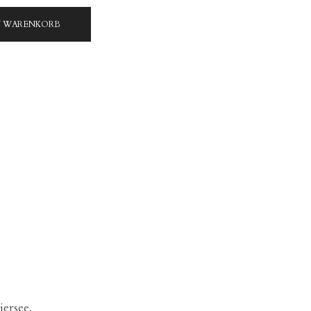
N WARENKORB
ersee.