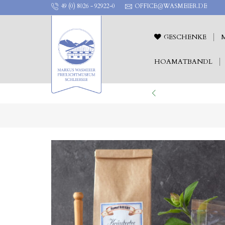
49 (0) 8026 - 92922-0
OFFICE@WASMEIER.DE
GESCHENKE
HOAMATBANDL
ILICHTTHEATER !