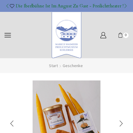
Die Iberlbühne Ist Im August Zu Gast - Freilichttheater !
0
Start
Geschenke